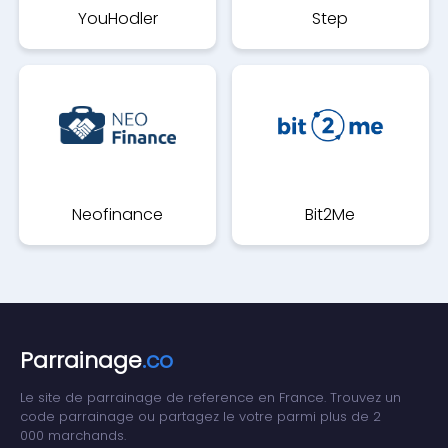
YouHodler
Step
Neofinance
Bit2Me
Parrainage
.co
Le site de parrainage de reference en France. Trouvez un
code parrainage ou partagez le votre parmi plus de 2
000 marchands.