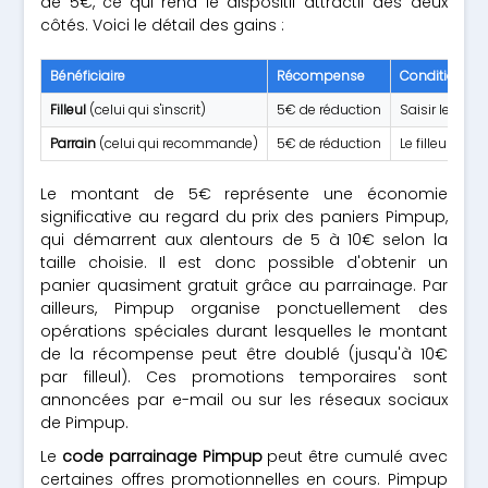
de 5€, ce qui rend le dispositif attractif des deux
côtés. Voici le détail des gains :
Bénéficiaire
Récompense
Condition d'o
Filleul
(celui qui s'inscrit)
5€ de réduction
Saisir le code
Parrain
(celui qui recommande)
5€ de réduction
Le filleul do
Le montant de 5€ représente une économie
significative au regard du prix des paniers Pimpup,
qui démarrent aux alentours de 5 à 10€ selon la
taille choisie. Il est donc possible d'obtenir un
panier quasiment gratuit grâce au parrainage. Par
ailleurs, Pimpup organise ponctuellement des
opérations spéciales durant lesquelles le montant
de la récompense peut être doublé (jusqu'à 10€
par filleul). Ces promotions temporaires sont
annoncées par e-mail ou sur les réseaux sociaux
de Pimpup.
Le
code parrainage Pimpup
peut être cumulé avec
certaines offres promotionnelles en cours. Pimpup