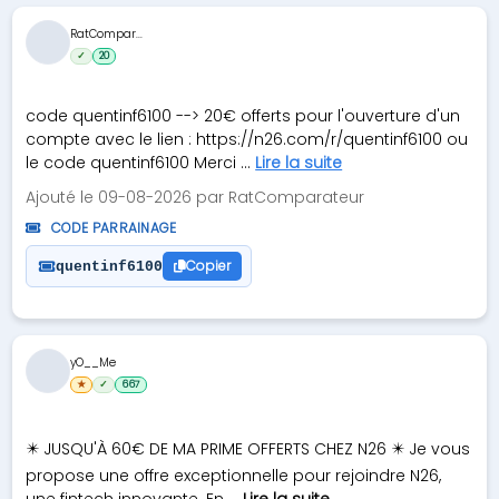
RatCompar...
✓
20
code quentinf6100 --> 20€ offerts pour l'ouverture d'un
compte avec le lien : https://n26.com/r/quentinf6100 ou
le code quentinf6100 Merci ...
Lire la suite
Ajouté le 09-08-2026 par RatComparateur
CODE PARRAINAGE
Copier
quentinf6100
yO__Me
★
✓
667
✴️ JUSQU'À 60€ DE MA PRIME OFFERTS CHEZ N26 ✴️ Je vous
propose une offre exceptionnelle pour rejoindre N26,