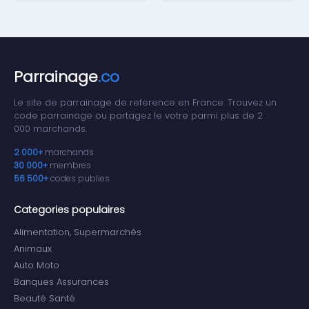
Parrainage
.co
Le site de parrainage de reference en France. Trouvez un
code parrainage ou partagez le votre parmi plus de 2
000 marchands.
2 000+
marchands
30 000+
membres
56 500+
codes publies
Categories populaires
Alimentation, Supermarchés
Animaux
Auto Moto
Banques Assurances
Beauté Santé