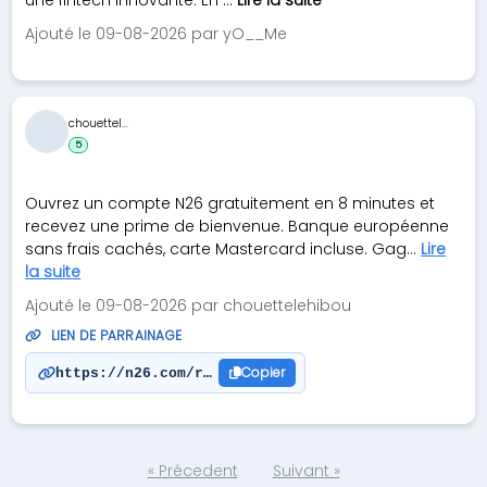
une fintech innovante. En ...
Lire la suite
Ajouté le 09-08-2026 par yO__Me
chouettel...
5
Ouvrez un compte N26 gratuitement en 8 minutes et
recevez une prime de bienvenue. Banque européenne
sans frais cachés, carte Mastercard incluse. Gag...
Lire
la suite
Ajouté le 09-08-2026 par chouettelehibou
LIEN DE PARRAINAGE
Copier
https://n26.com/r/steveyor1734?cid=7F8&lang=fr
« Précedent
Suivant »