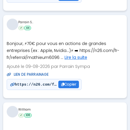
Parrain S...
✓
44
Bonjour, ⚡70€ pour vous en actions de grandes
entreprises (ex : Apple, Nvidia...)⚡ ➡️ https://n26.com/fr-
fr/referral/mathieum6096 ...
Lire la suite
Ajouté le 09-08-2026 par Parrain Sympa
LIEN DE PARRAINAGE
Copier
https://n26.com/fr-fr/referral/mathieum6096
Willliam
✓
106