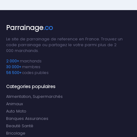
Parrainage
.co
Le site de parrainage de reference en France. Trouvez un
code parrainage ou partagez le votre parmi plus de 2
000 marchands.
2 000+
marchands
30 000+
membres
56 500+
codes publies
Categories populaires
Alimentation, Supermarchés
Animaux
Auto Moto
Banques Assurances
Beauté Santé
Bricolage