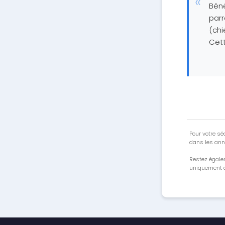
Béné
parr
(chi
Cett
Pour votre séc
dans les ann
Restez égale
uniquement a