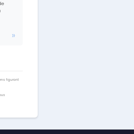
de
u
ens figurant
vous