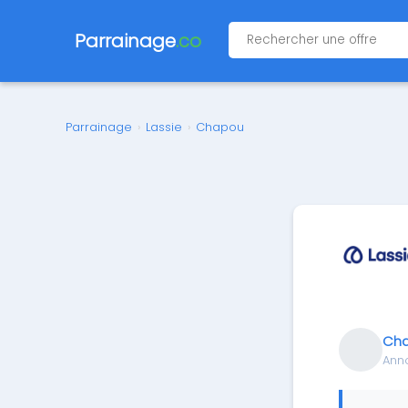
Parrainage
.co
Parrainage
›
Lassie
›
Chapou
Ch
Ann