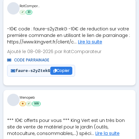
RatCompar...
✓
20
-10€ code : faure-s2yZtekG -10€ de reduction sur votre
première commande en utilisant le lien de parrainage :
https://www.kingvert.fr/client/c...
Lire la suite
Ajouté le 08-08-2026 par RatComparateur
CODE PARRAINAGE
Copier
faure-s2yZtekG
Wenopeb
★
✓
589
*** 10€ offerts pour vous *** King Vert est un très bon
site de vente de matériel pour le jardin (outils,
motoculture, consommables,...) spéci...
Lire la suite