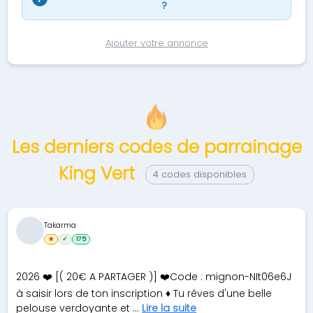
?
Ajouter votre annonce
Les derniers codes de parrainage
King Vert
4 codes disponibles
Takarma
★
✓
175
2026 ❤️ [( 20€ A PARTAGER )] ❤️Code : mignon-NIt06e6J
à saisir lors de ton inscription ♦ Tu rêves d'une belle
pelouse verdoyante et ...
Lire la suite