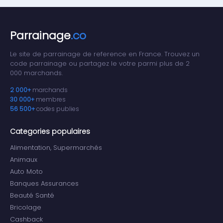
Parrainage
.co
Le site de parrainage de reference en France. Trouvez un
code parrainage ou partagez le votre parmi plus de 2
000 marchands.
2 000+
marchands
30 000+
membres
56 500+
codes publies
Categories populaires
Alimentation, Supermarchés
Animaux
Auto Moto
Banques Assurances
Beauté Santé
Bricolage
Cashback