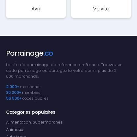
Avril
Melvita
Parrainage
.co
Le site de parrainage de reference en France. Trouvez un
code parrainage ou partagez le votre parmi plus de 2
000 marchands.
2 000+
marchands
30 000+
membres
56 500+
codes publies
Categories populaires
Alimentation, Supermarchés
Animaux
Auto Moto