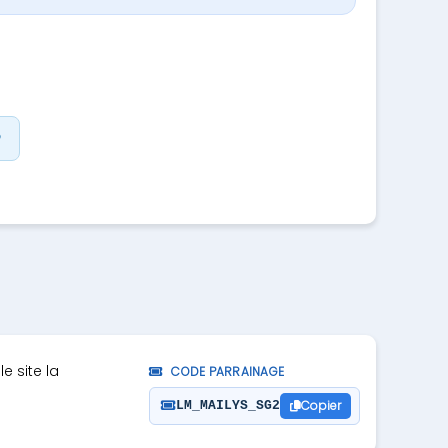
?
 site la
CODE PARRAINAGE
Copier
LM_MAILYS_SG2