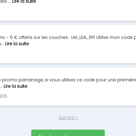
es ...
Lire la suite
 – 5 € offerts sur les couches : LM_LEA_5PI Utilise mon code p
...
Lire la suite
 promo parrainage, si vous utilisez ce code pour une premi
..
Lire la suite
2806
Suivant »