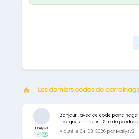
Les derniers codes de parraina
Bonjour , avec ce code parrainage 
marque en moins . Site de produits f
Mailys73
Ajouté le 04-08-2026 par Mailys73
✓
14