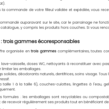
t).
s la commande de votre filleul validée et expédiée, vous rece
is commandé auparavant sur le site, car le parrainage ne fonc
 catalogue, y compris les produits hors couches. Si vous renco
s : trois gammes écoresponsables
ffre organisée en
trois gammes
complémentaires, toutes con
es lave-vaisselle, doses WC, nettoyants à reconstituer avec pa
 limiter les emballages.
solides, déodorants naturels, dentifrices, soins visage. Tous
essif.
aille 1 à la taille 6), couches-culottes, lingettes à l'eau, 
iquement.
formules : les emballages sont recyclables ou compostabl
recevoir régulièrement ses produits tout en bénéficiant de ta