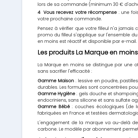
lors de sa commande (minimum 30 € d'acha
Vous recevez votre récompense
: une foi
votre prochaine commande.
Pensez à vérifier que votre filleul n'a jama
promo du filleul s'applique sur l'ensemble du
en moins est réactif et disponible par e-mail.
Les produits La Marque en moin
La Marque en moins se distingue par une o
sans sacrifier l'efficacité :
Gamme Maison
: lessive en poudre, pastill
durables. Les formules sont concentrées pour
Gamme Hygiène
: gels douche et shampoings 
endocriniens, sans silicone et sans sulfate agr
Gamme Bébé
: couches écologiques (de la t
fabriquées en France et testées dermatolog
L'engagement de la marque va au-delà des 
carbone. Le modèle par abonnement permet de 