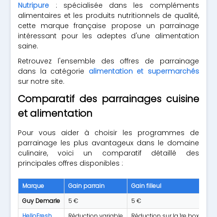
Nutripure
: spécialisée dans les compléments
alimentaires et les produits nutritionnels de qualité,
cette marque française propose un parrainage
intéressant pour les adeptes d'une alimentation
saine.
Retrouvez l'ensemble des offres de parrainage
dans la catégorie
alimentation et supermarchés
sur notre site.
Comparatif des parrainages cuisine
et alimentation
Pour vous aider à choisir les programmes de
parrainage les plus avantageux dans le domaine
culinaire, voici un comparatif détaillé des
principales offres disponibles :
Marque
Gain parrain
Gain filleul
C
Guy Demarle
5 €
5 €
HelloFresh
Réduction variable
Réduction sur la 1re box
N