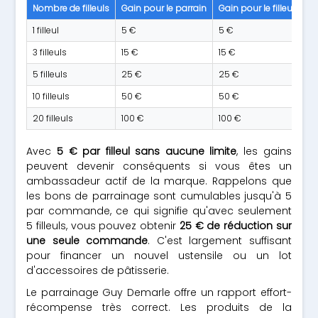
Nombre de filleuls
Gain pour le parrain
Gain pour le filleul
Éc
1 filleul
5 €
5 €
10
3 filleuls
15 €
15 €
30
5 filleuls
25 €
25 €
50
10 filleuls
50 €
50 €
10
20 filleuls
100 €
100 €
20
Avec
5 € par filleul sans aucune limite
, les gains
peuvent devenir conséquents si vous êtes un
ambassadeur actif de la marque. Rappelons que
les bons de parrainage sont cumulables jusqu'à 5
par commande, ce qui signifie qu'avec seulement
5 filleuls, vous pouvez obtenir
25 € de réduction sur
une seule commande
. C'est largement suffisant
pour financer un nouvel ustensile ou un lot
d'accessoires de pâtisserie.
Le parrainage Guy Demarle offre un rapport effort-
récompense très correct. Les produits de la