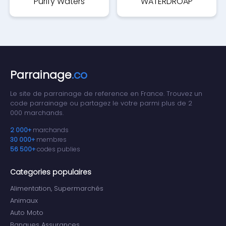
Purify Waters
WATERDROAP
Parrainage
.co
Le site de parrainage de reference en France. Trouvez un
code parrainage ou partagez le votre parmi plus de 2
000 marchands.
2 000+
marchands
30 000+
membres
56 500+
codes publies
Categories populaires
Alimentation, Supermarchés
Animaux
Auto Moto
Banques Assurances