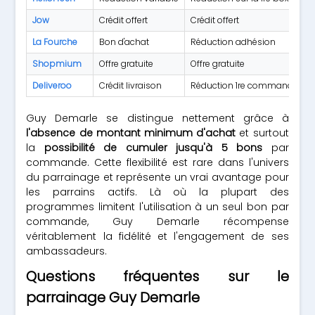
Jow
Crédit offert
Crédit offert
La Fourche
Bon d'achat
Réduction adhésion
S
Shopmium
Offre gratuite
Offre gratuite
Deliveroo
Crédit livraison
Réduction 1re commande
N
Guy Demarle se distingue nettement grâce à
l'absence de montant minimum d'achat
et surtout
la
possibilité de cumuler jusqu'à 5 bons
par
commande. Cette flexibilité est rare dans l'univers
du parrainage et représente un vrai avantage pour
les parrains actifs. Là où la plupart des
programmes limitent l'utilisation à un seul bon par
commande, Guy Demarle récompense
véritablement la fidélité et l'engagement de ses
ambassadeurs.
Questions fréquentes sur le
parrainage Guy Demarle