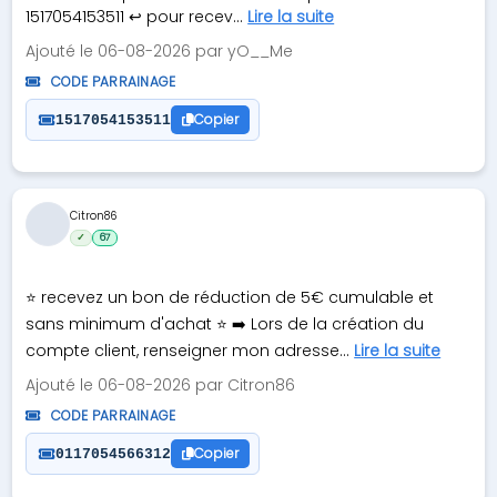
1517054153511 ↩️ pour recev...
Lire la suite
Ajouté le 06-08-2026 par yO__Me
CODE PARRAINAGE
Copier
1517054153511
Citron86
✓
67
⭐ recevez un bon de réduction de 5€ cumulable et
sans minimum d'achat ⭐ ➡️ Lors de la création du
compte client, renseigner mon adresse...
Lire la suite
Ajouté le 06-08-2026 par Citron86
CODE PARRAINAGE
Copier
0117054566312