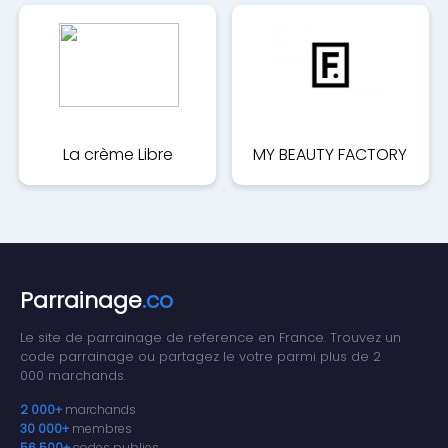
La crème Libre
MY BEAUTY FACTORY
Parrainage
.co
Le site de parrainage de reference en France. Trouvez un
code parrainage ou partagez le votre parmi plus de 2
000 marchands.
2 000+
marchands
30 000+
membres
56 500+
codes publies