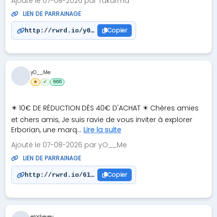
Ajouté le 07-08-2026 par Takarma
LIEN DE PARRAINAGE
Copier
http://rwrd.io/y0z8p3d?e
yO__Me
★
✓
666
✴️ 10€ DE RÉDUCTION DÈS 40€ D'ACHAT ✴️ Chères amies
et chers amis, Je suis ravie de vous inviter à explorer
Erborian, une marq...
Lire la suite
Ajouté le 07-08-2026 par yO__Me
LIEN DE PARRAINAGE
Copier
http://rwrd.io/61m08my?c
elodievey...