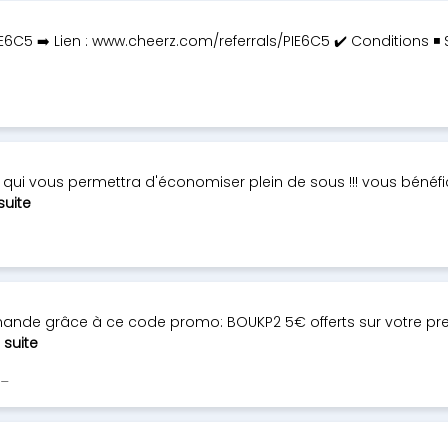
PIE6C5 ➡️ Lien : www.cheerz.com/referrals/PIE6C5 ✔️ Conditions ◾
qui vous permettra d'économiser plein de sous !!! vous bénéfi
 suite
mmande grâce à ce code promo: BOUKP2 5€ offerts sur votre
a suite
s_