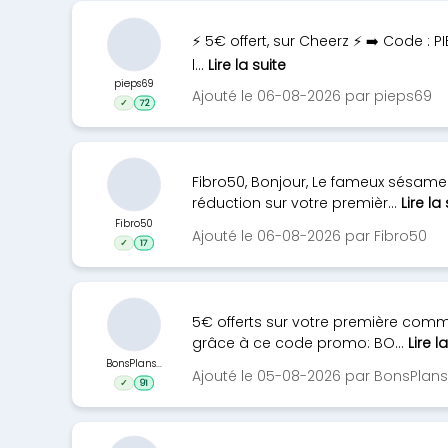
⚡ 5€ offert, sur Cheerz ⚡ ➡️ Code : 
l...
Lire la suite
pieps69
Ajouté le 06-08-2026 par pieps69
✓
72
Fibro50, Bonjour, Le fameux sésame 
réduction sur votre premièr...
Lire la
Fibro50
Ajouté le 06-08-2026 par Fibro50
✓
17
5€ offerts sur votre première co
grâce à ce code promo: BO...
Lire l
BonsPlans...
Ajouté le 05-08-2026 par BonsPlan
✓
91