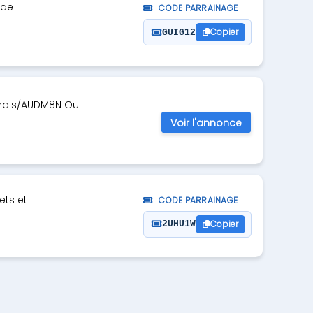
 de
CODE PARRAINAGE
Copier
GUIG12
errals/AUDM8N Ou
Voir l'annonce
ets et
CODE PARRAINAGE
Copier
2UHU1W