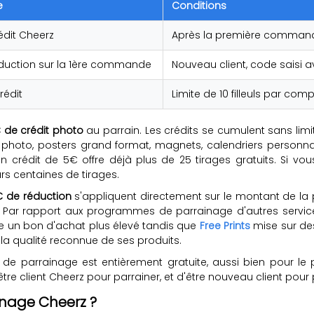
e
Conditions
édit Cheerz
Après la première commande 
duction sur la 1ère commande
Nouveau client, code saisi a
rédit
Limite de 10 filleuls par com
 de crédit photo
au parrain. Les crédits se cumulent sans limite
 photo, posters grand format, magnets, calendriers personnal
, un crédit de 5€ offre déjà plus de 25 tirages gratuits. Si v
s centaines de tirages.
 de réduction
s'appliquent directement sur le montant de l
on. Par rapport aux programmes de parrainage d'autres service
e un bon d'achat plus élevé tandis que
Free Prints
mise sur des
 la qualité reconnue de ses produits.
 parrainage est entièrement gratuite, aussi bien pour le par
'être client Cheerz pour parrainer, et d'être nouveau client pour 
inage Cheerz ?