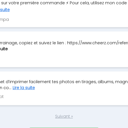
n sur votre première commande ⚡ Pour cela, utilisez mon code
 suite
Sympa
rrainage, copiez et suivez le lien : https://www.cheerz.com/ref
suite
met d’imprimer facilement tes photos en tirages, albums, magn
n co...
Lire la suite
bt
Suivant »