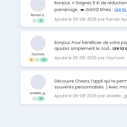
Bonjour, ⚡ Gagnez 5 € de réductio
parrainage : ➡️ GUIG12 N'hés...
Lire la
Parrain S...
Ajouté le 05-08-2026 par Parrain 
✓
43
Bonjour, Pour bénéficier de votre pa
ajoutez simplement le cod...
Lire la 
Oxymore
Ajouté le 05-08-2026 par Oxymore
★
✓
154
Découvre Cheerz, l’appli qui te per
souvenirs personnalisés :) Avec mo
anaelle_g...
Ajouté le 05-08-2026 par anaelle_g
✓
55