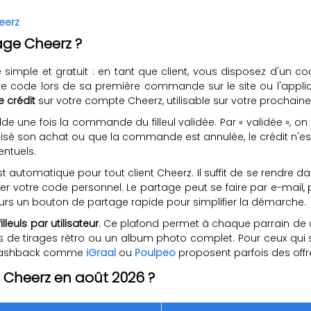
eerz
ge Cheerz ?
 simple et gratuit : en tant que client, vous disposez d'un
otre code lors de sa première commande sur le site ou l'applic
 crédit
sur votre compte Cheerz, utilisable sur votre procha
olde une fois la commande du filleul validée. Par « validée 
finalisé son achat ou que la commande est annulée, le crédit 
entuels.
automatique pour tout client Cheerz. Il suffit de se rendre d
ver votre code personnel. Le partage peut se faire par e-mail
eurs un bouton de partage rapide pour simplifier la démarche.
filleuls par utilisateur
. Ce plafond permet à chaque parrain de c
 de tirages rétro ou un album photo complet. Pour ceux qui s
e cashback comme
iGraal
ou
Poulpeo
proposent parfois des off
 Cheerz en août 2026 ?