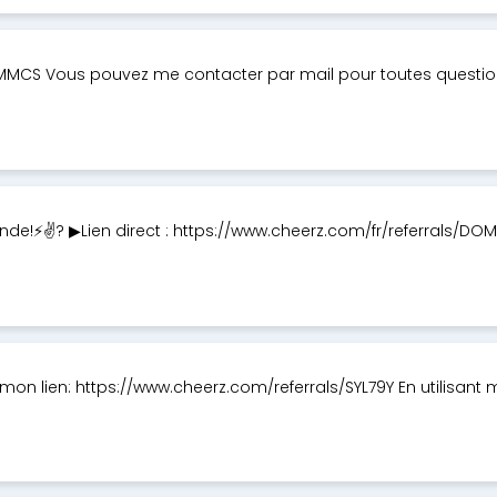
TOMMCS Vous pouvez me contacter par mail pour toutes question
de!⚡✌? ▶Lien direct : https://www.cheerz.com/fr/referrals/DO
 mon lien: https://www.cheerz.com/referrals/SYL79Y En utilisant