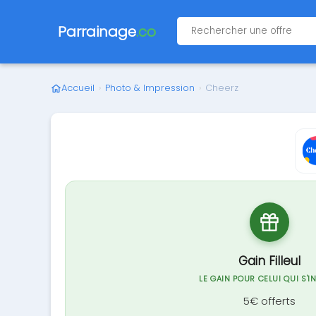
Parrainage
.co
Accueil
›
Photo & Impression
›
Cheerz
Gain Filleul
LE GAIN POUR CELUI QUI S'I
5€ offerts