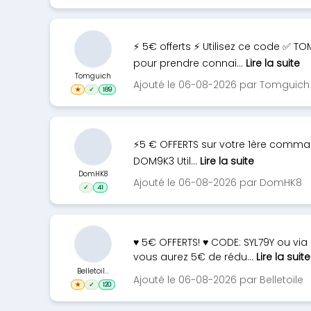
⚡ 5€ offerts ⚡ Utilisez ce code ✅ 
pour prendre connai...
Lire la suite
Tomguich
Ajouté le 06-08-2026 par Tomguich
★
✓
189
⚡5 € OFFERTS sur votre 1ère comman
DOM9K3 Util...
Lire la suite
DomHK8
Ajouté le 06-08-2026 par DomHK8
✓
41
♥ 5€ OFFERTS! ♥ CODE: SYL79Y ou via
vous aurez 5€ de rédu...
Lire la suite
Belletoil...
Ajouté le 06-08-2026 par Belletoile
★
✓
120