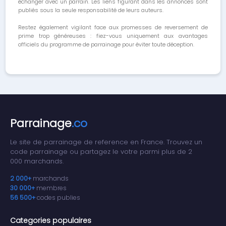
échanger avec un parrain. Les liens figurant dans les annonces sont
publiés sous la seule responsabilité de leurs auteurs.
Restez également vigilant face aux promesses de reversement de
prime trop généreuses : fiez-vous uniquement aux avantages
officiels du programme de parrainage pour éviter toute déception.
Parrainage
.co
Le site de parrainage de reference en France. Trouvez un
code parrainage ou partagez le votre parmi plus de 2
000 marchands.
2 000+
marchands
30 000+
membres
56 500+
codes publies
Categories populaires