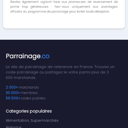
Restez également vigilant face aux promesses de reversement de
prime trop généreuses : fiez-vous uniquement aux avantages
officiels du programme de parrainage pour éviter toute déception.
Parrainage
.co
Le site de parrainage de reference en France. Trouvez un
code parrainage ou partagez le votre parmi plus de 2
000 marchands.
2 000+
marchands
30 000+
membres
56 500+
codes publies
Categories populaires
Alimentation, Supermarchés
Animaux