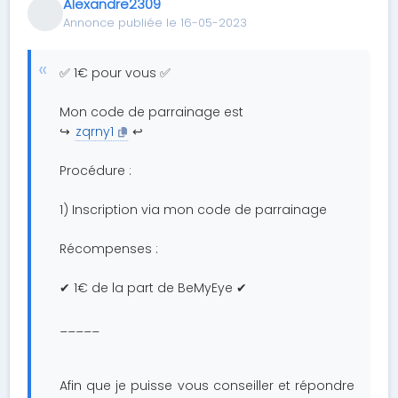
Alexandre2309
Annonce publiée le 16-05-2023
✅ 1€ pour vous ✅
Mon code de parrainage est
↪️
zqrny1
↩️
Procédure :
1) Inscription via mon code de parrainage
Récompenses :
✔ 1€ de la part de BeMyEye ✔
_____
Afin que je puisse vous conseiller et répondre