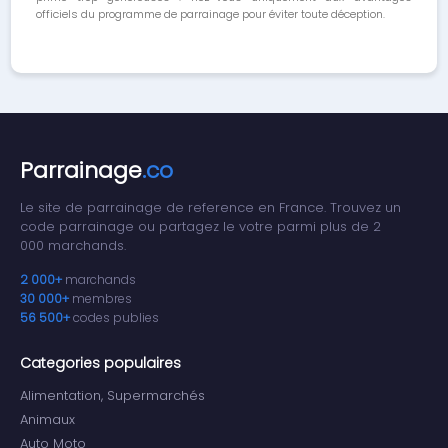
officiels du programme de parrainage pour éviter toute déception.
Parrainage
.co
Le site de parrainage de reference en France. Trouvez un
code parrainage ou partagez le votre parmi plus de 2
000 marchands.
2 000+
marchands
30 000+
membres
56 500+
codes publies
Categories populaires
Alimentation, Supermarchés
Animaux
Auto Moto