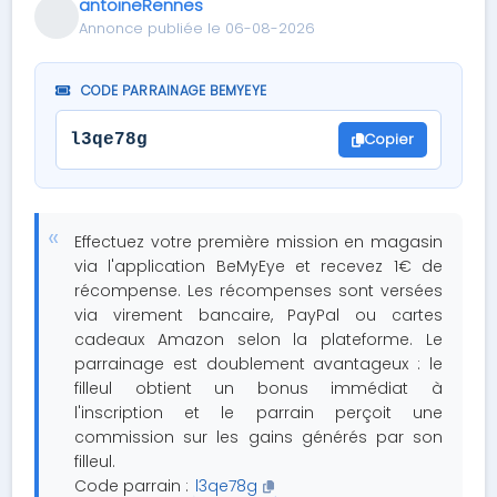
antoineRennes
Annonce publiée le 06-08-2026
CODE PARRAINAGE BEMYEYE
Copier
l3qe78g
Effectuez votre première mission en magasin
via l'application BeMyEye et recevez 1€ de
récompense. Les récompenses sont versées
via virement bancaire, PayPal ou cartes
cadeaux Amazon selon la plateforme. Le
parrainage est doublement avantageux : le
filleul obtient un bonus immédiat à
l'inscription et le parrain perçoit une
commission sur les gains générés par son
filleul.
Code parrain :
l3qe78g