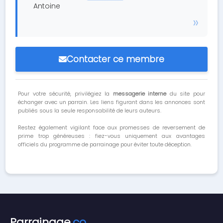
Antoine
Contacter ce membre
Pour votre sécurité, privilégiez la
messagerie interne
du site pour
échanger avec un parrain. Les liens figurant dans les annonces sont
publiés sous la seule responsabilité de leurs auteurs.
Restez également vigilant face aux promesses de reversement de
prime trop généreuses : fiez-vous uniquement aux avantages
officiels du programme de parrainage pour éviter toute déception.
Parrainage
.co