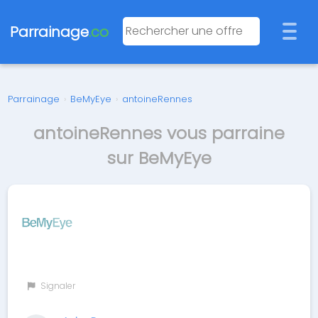
Parrainage
.co
Parrainage
›
BeMyEye
›
antoineRennes
antoineRennes vous parraine
sur BeMyEye
Signaler