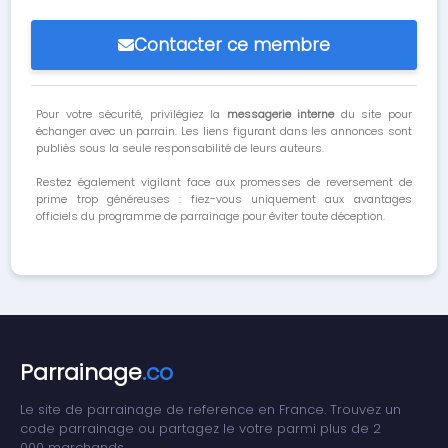
Contacter ce membre
Pour votre sécurité, privilégiez la
messagerie interne
du site pour
échanger avec un parrain. Les liens figurant dans les annonces sont
publiés sous la seule responsabilité de leurs auteurs.
Restez également vigilant face aux promesses de reversement de
prime trop généreuses : fiez-vous uniquement aux avantages
officiels du programme de parrainage pour éviter toute déception.
Parrainage
.co
Le site de parrainage de reference en France. Trouvez un
code parrainage ou partagez le votre parmi plus de 2
000 marchands.