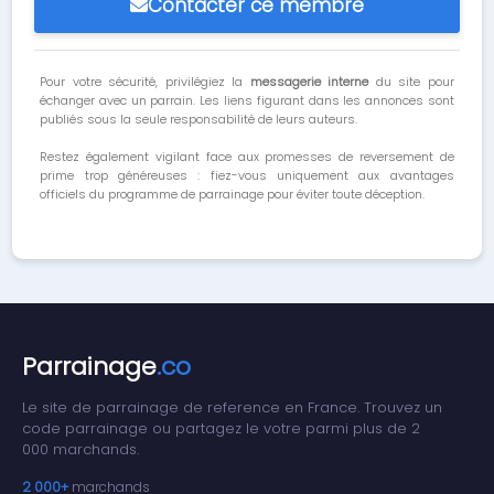
Contacter ce membre
Pour votre sécurité, privilégiez la
messagerie interne
du site pour
échanger avec un parrain. Les liens figurant dans les annonces sont
publiés sous la seule responsabilité de leurs auteurs.
Restez également vigilant face aux promesses de reversement de
prime trop généreuses : fiez-vous uniquement aux avantages
officiels du programme de parrainage pour éviter toute déception.
Parrainage
.co
Le site de parrainage de reference en France. Trouvez un
code parrainage ou partagez le votre parmi plus de 2
000 marchands.
2 000+
marchands