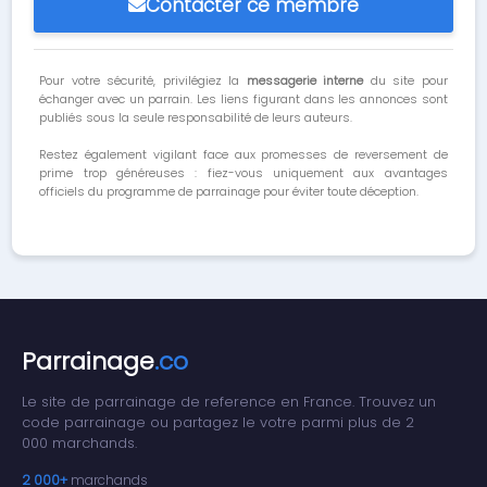
Contacter ce membre
Pour votre sécurité, privilégiez la
messagerie interne
du site pour
échanger avec un parrain. Les liens figurant dans les annonces sont
publiés sous la seule responsabilité de leurs auteurs.
Restez également vigilant face aux promesses de reversement de
prime trop généreuses : fiez-vous uniquement aux avantages
officiels du programme de parrainage pour éviter toute déception.
Parrainage
.co
Le site de parrainage de reference en France. Trouvez un
code parrainage ou partagez le votre parmi plus de 2
000 marchands.
2 000+
marchands