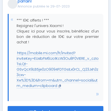
parrain1
Annonce publiée le 29-07-2023
*** 10€ offerts ! ***
Rejoignez l'univers Xiaomi !
Cliquez ici pour vous inscrire, bénéficiez d'un
bon de réduction de 10€ sur votre premier
achat !
https://mobile.mi.com/fr/invited?
inviteKey=EUxIbFM6IJo1KcW3Ou8F0VIERE_v_czIo
TsLQt-
GSvQcX9LB5je0zO9094FDTGsILx0rCL_Q23Jxh3z
3cxv-
Xw%3D%3D&from=m&utm_channel=social&ut
m_medium=clipboard