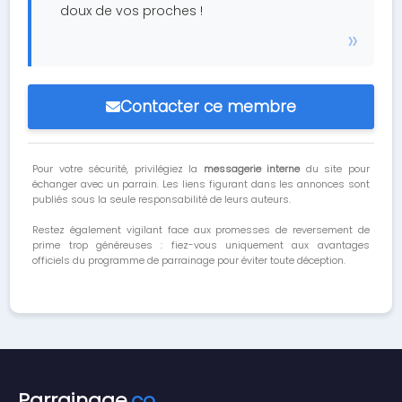
doux de vos proches !
Contacter ce membre
Pour votre sécurité, privilégiez la
messagerie interne
du site pour
échanger avec un parrain. Les liens figurant dans les annonces sont
publiés sous la seule responsabilité de leurs auteurs.
Restez également vigilant face aux promesses de reversement de
prime trop généreuses : fiez-vous uniquement aux avantages
officiels du programme de parrainage pour éviter toute déception.
Parrainage
.co