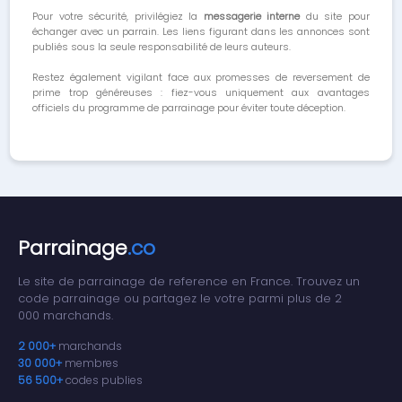
Pour votre sécurité, privilégiez la
messagerie interne
du site pour
échanger avec un parrain. Les liens figurant dans les annonces sont
publiés sous la seule responsabilité de leurs auteurs.
Restez également vigilant face aux promesses de reversement de
prime trop généreuses : fiez-vous uniquement aux avantages
officiels du programme de parrainage pour éviter toute déception.
Parrainage
.co
Le site de parrainage de reference en France. Trouvez un
code parrainage ou partagez le votre parmi plus de 2
000 marchands.
2 000+
marchands
30 000+
membres
56 500+
codes publies