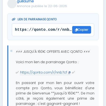
guillaume
Annonce publiée le 22-06-2026
LIEN DE PARRAINAGE QONTO
Copier
https://qonto.com/r/nnb7cf
⚡️⚡️⚡️ JUSQU'À 160€ OFFERTS AVEC QONTO ⚡️⚡️⚡️
Voici mon lien de parrainage Qonto :
✅
https://qonto.com/r/nnb7cf
✅
En passant par mon lien pour ouvrir votre
compte pro Qonto, vous bénéficiez d'une
prime de bienvenue **jusqu'à 160€**. De mon
côté, je reçois également une prime de
parrainage : c'est gagnant-gagnant !