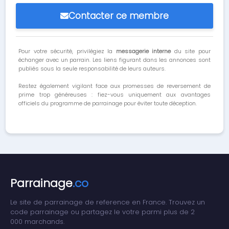
Contacter ce membre
Pour votre sécurité, privilégiez la
messagerie interne
du site pour
échanger avec un parrain. Les liens figurant dans les annonces sont
publiés sous la seule responsabilité de leurs auteurs.
Restez également vigilant face aux promesses de reversement de
prime trop généreuses : fiez-vous uniquement aux avantages
officiels du programme de parrainage pour éviter toute déception.
Parrainage
.co
Le site de parrainage de reference en France. Trouvez un
code parrainage ou partagez le votre parmi plus de 2
000 marchands.