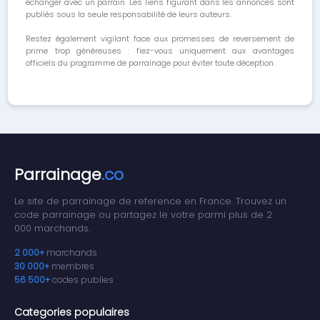
échanger avec un parrain. Les liens figurant dans les annonces sont
publiés sous la seule responsabilité de leurs auteurs.
Restez également vigilant face aux promesses de reversement de
prime trop généreuses : fiez-vous uniquement aux avantages
officiels du programme de parrainage pour éviter toute déception.
Parrainage
.co
Le site de parrainage de reference en France. Trouvez un
code parrainage ou partagez le votre parmi plus de 2
000 marchands.
2 000+
marchands
30 000+
membres
56 500+
codes publies
Categories populaires