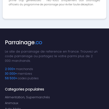
prime trop généreuses : fiez-vous uniquement aux avantages
officiels du programme de parrainage pour éviter toute déception.
Parrainage
.co
Le site de parrainage de reference en France. Trouvez un
code parrainage ou partagez le votre parmi plus de 2
000 marchands.
2 000+
marchands
30 000+
membres
56 500+
codes publies
Categories populaires
Alimentation, Supermarchés
Animaux
Auto Moto