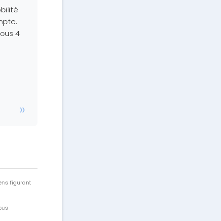
ilité
mpte.
sous 4
ens figurant
vous