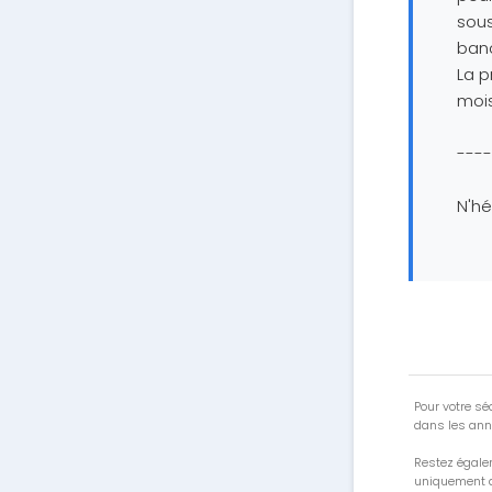
sous
banc
La p
mois
----
N'hé
Pour votre séc
dans les ann
Restez égale
uniquement a