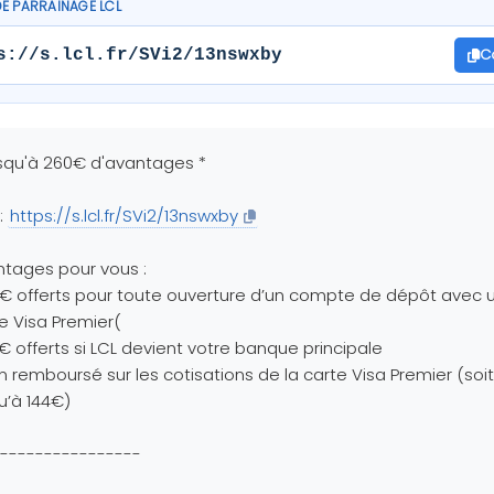
DE PARRAINAGE LCL
C
s://s.lcl.fr/SVi2/13nswxby
squ'à 260€ d'avantages *
 :
https://s.lcl.fr/SVi2/13nswxby
tages pour vous :
€ offerts pour toute ouverture d’un compte de dépôt avec 
e Visa Premier(
€ offerts si LCL devient votre banque principale
an remboursé sur les cotisations de la carte Visa Premier (soit
u’à 144€)
----------------