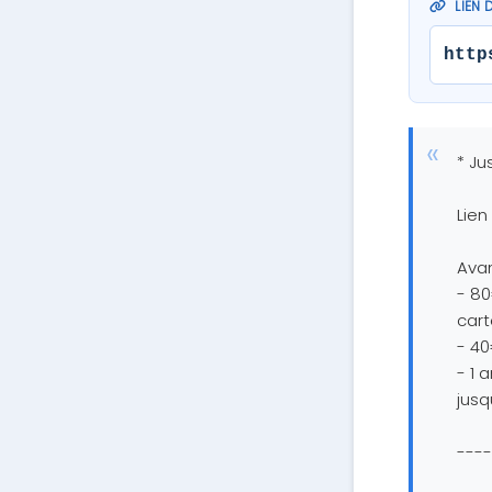
LIEN 
http
* Ju
Lien
Avan
- 80
cart
- 40
- 1 
jusq
----