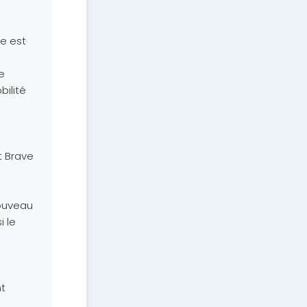
ue est
e
ilité
et Brave
nouveau
i le
nt