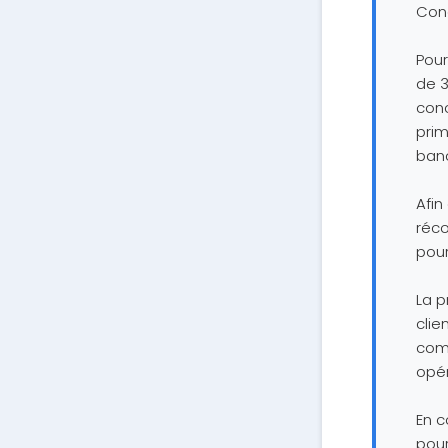
Cond
Pour
de 3
conc
prim
banc
Afin
réco
pour
La p
clie
comp
opér
En c
pour