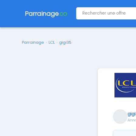
Parrainage
.co
Parrainage
›
LCL
›
gigi35
gig
Ann