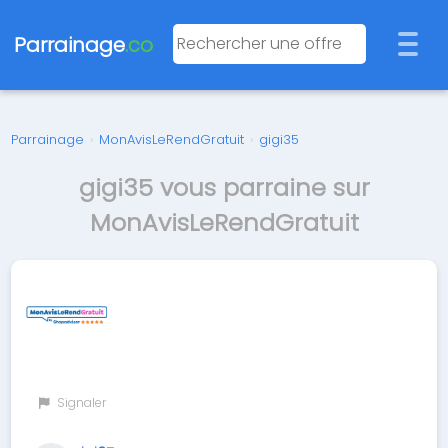
Parrainage
.co
Parrainage
›
MonAvisLeRendGratuit
›
gigi35
gigi35 vous parraine sur
MonAvisLeRendGratuit
Signaler