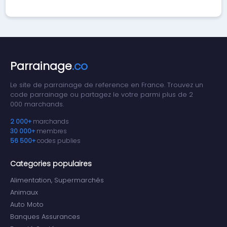
Parrainage
.co
Le site de parrainage de reference en France. Trouvez un
code parrainage ou partagez le votre parmi plus de 2
000 marchands.
2 000+
marchands
30 000+
membres
56 500+
codes publies
Categories populaires
Alimentation, Supermarchés
Animaux
Auto Moto
Banques Assurances