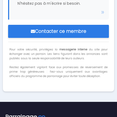
N'hésitez pas à m'écrire si besoin.
Contacter ce membre
Pour votre sécurité, privilégiez la
messagerie interne
du site pour
échanger avec un parrain. Les liens figurant dans les annonces sont
publiés sous la seule responsabilité de leurs auteurs.
Restez également vigilant face aux promesses de reversement de
prime trop généreuses : fiez-vous uniquement aux avantages
officiels du programme de parrainage pour éviter toute déception.
Parrainage
.co