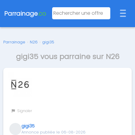
Parrainage
.co
Parrainage
›
N26
›
gigi35
gigi35 vous parraine sur N26
Signaler
gigi35
Annonce publiée le 06-08-2026