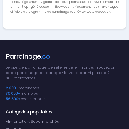
Restez également vigilant face aux promesses de reversement de
prime trop généreuses : fiez-vous uniquement aux avantages
officiels du programme de parrainage pour éviter toute déception.
Parrainage
.co
Le site de parrainage de reference en France. Trouvez un
code parrainage ou partagez le votre parmi plus de 2
000 marchands.
2 000+
marchands
30 000+
membres
56 500+
codes publies
Categories populaires
Alimentation, Supermarchés
Animaux