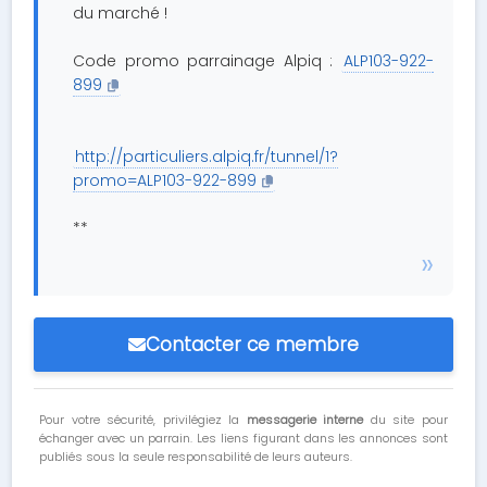
du marché !
Code promo parrainage Alpiq :
ALP103-922-
899
http://particuliers.alpiq.fr/tunnel/1?
promo=ALP103-922-899
**
Contacter ce membre
Pour votre sécurité, privilégiez la
messagerie interne
du site pour
échanger avec un parrain. Les liens figurant dans les annonces sont
publiés sous la seule responsabilité de leurs auteurs.