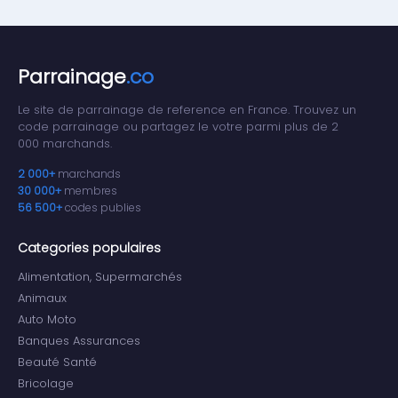
Parrainage
.co
Le site de parrainage de reference en France. Trouvez un
code parrainage ou partagez le votre parmi plus de 2
000 marchands.
2 000+
marchands
30 000+
membres
56 500+
codes publies
Categories populaires
Alimentation, Supermarchés
Animaux
Auto Moto
Banques Assurances
Beauté Santé
Bricolage