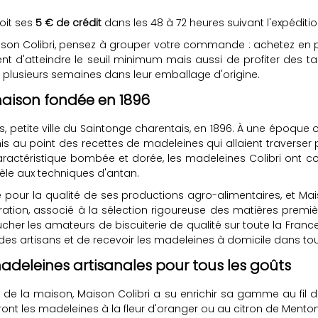
oit ses
5 € de crédit
dans les 48 à 72 heures suivant l'expéditio
son Colibri, pensez à grouper votre commande : achetez en pl
t d'atteindre le seuil minimum mais aussi de profiter des ta
 plusieurs semaines dans leur emballage d'origine.
 maison fondée en 1896
 petite ville du Saintonge charentais, en 1896. À une époque où
mis au point des recettes de madeleines qui allaient traverser
aractéristique bombée et dorée, les madeleines Colibri ont 
dèle aux techniques d'antan.
pour la qualité de ses productions agro-alimentaires, et Maiso
ration, associé à la sélection rigoureuse des matières prem
her les amateurs de biscuiterie de qualité sur toute la France e
artisans et de recevoir les madeleines à domicile dans tout
adeleines artisanales pour tous les goûts
 de la maison, Maison Colibri a su enrichir sa gamme au fil d
nt les madeleines à la fleur d'oranger ou au citron de Ment