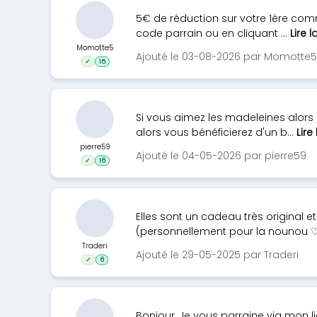
5€ de réduction sur votre 1ère com
code parrain ou en cliquant ...
Lire l
Momotte5
Ajouté le 03-08-2026 par Momotte5
✓
15
Si vous aimez les madeleines alors 
alors vous bénéficierez d'un b...
Lire
pierre59
Ajouté le 04-05-2026 par pierre59
✓
16
Elles sont un cadeau très original 
(personnellement pour la nounou ♡)
Traderi
Ajouté le 29-05-2025 par Traderi
✓
6
Bonjour, Je vous parraine via mon l