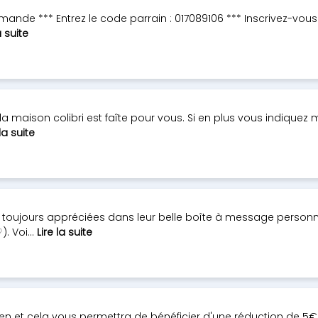
mande *** Entrez le code parrain : 017089106 *** Inscrivez-vou
a suite
la maison colibri est faîte pour vous. Si en plus vous indiquez
 la suite
et toujours appréciées dans leur belle boîte à message personni
. Voi...
Lire la suite
ien et cela vous permettra de bénéficier d'une réduction de 5€