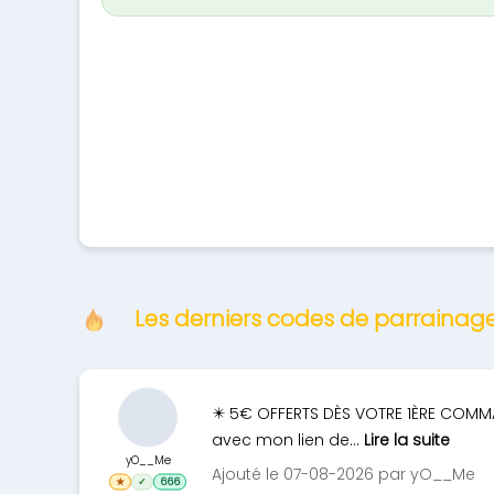
Les derniers codes de parrainage
✴️ 5€ OFFERTS DÈS VOTRE 1ÈRE COMMA
avec mon lien de...
Lire la suite
yO__Me
Ajouté le 07-08-2026 par yO__Me
★
✓
666