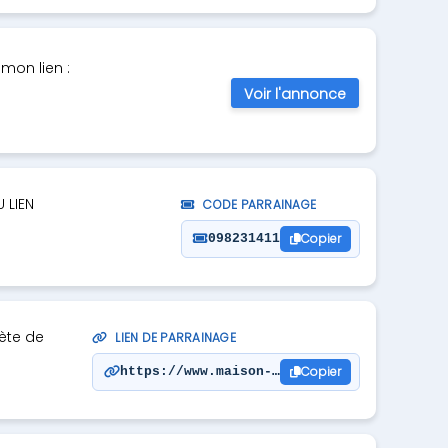
mon lien :
Voir l'annonce
 LIEN
CODE PARRAINAGE
Copier
098231411
ète de
LIEN DE PARRAINAGE
Copier
https://www.maison-colibri.com/fr/?s=2414