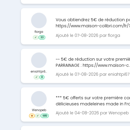
Vous obtiendrez 5€ de réduction po
https://www.maison-colibri.com/fr/?
florga
Ajouté le 07-08-2026 par florga
✓
30
~~ 5€ de réduction sur votre premi
PARRAINAGE : https://www.maison-c.
eniahtpi6...
Ajouté le 07-08-2026 par eniahtpi67
✓
8
*** 5€ offerts sur votre premièr
délicieuses madeleines made in Fr
Wenopeb
Ajouté le 04-08-2026 par Wenopeb
★
✓
589