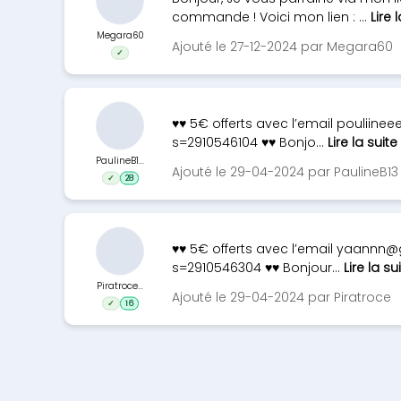
commande ! Voici mon lien : ...
Lire 
Megara60
Ajouté le 27-12-2024 par Megara60
✓
♥♥ 5€ offerts avec l’email
pouliineee
s=2910546104 ♥♥ Bonjo...
Lire la suite
PaulineB1...
Ajouté le 29-04-2024 par PaulineB13
✓
28
♥♥ 5€ offerts avec l’email
yaannn@
s=2910546304 ♥♥ Bonjour...
Lire la su
Piratroce...
Ajouté le 29-04-2024 par Piratroce
✓
16