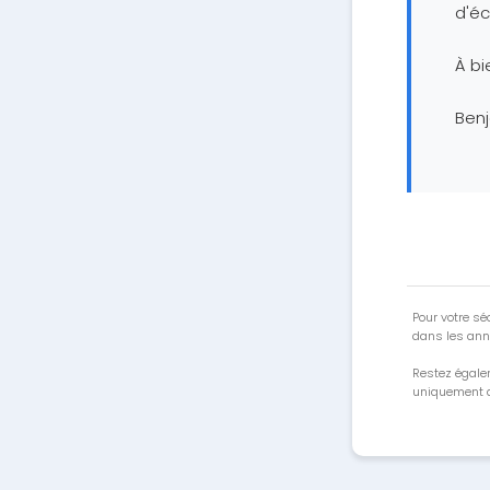
d'é
À bi
Ben
Pour votre séc
dans les ann
Restez égale
uniquement a