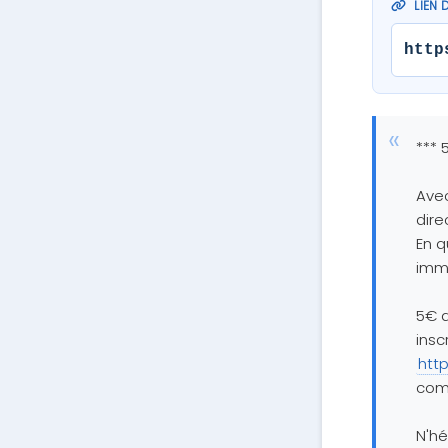
LIEN 
http
*** 
Ave
dire
En q
immo
5€ d
insc
htt
com
N'hé