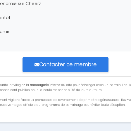
conomie sur Cheerz
entôt
jamin
Contacter ce membre
urité, privilégiez la
messagerie interne
du site pour échanger avec un parrain. Les li
onces sont publiés sous la seule responsabilité de leurs auteurs.
ment vigilant face aux promesses de reversement de prime trop généreuses : fiez-
ux avantages officiels du programme de parrainage pour éviter toute déception.