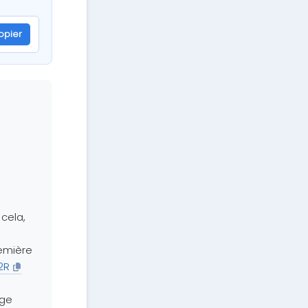
opier
cela,
remière
2R
age