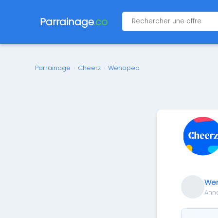
Parrainage
.co
Parrainage
›
Cheerz
›
Wenopeb
We
Ann