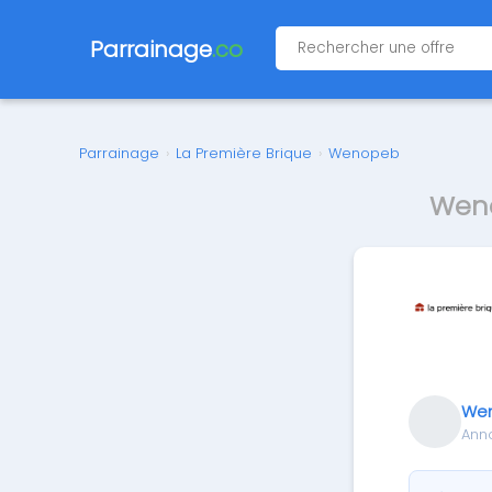
Parrainage
.co
Parrainage
›
La Première Brique
›
Wenopeb
Weno
We
Ann