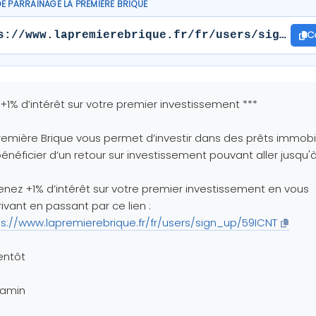
DE PARRAINAGE LA PREMIÈRE BRIQUE
C
s://www.lapremierebrique.fr/fr/users/sign_up/
 +1% d’intérêt sur votre premier investissement ***
remière Brique vous permet d’investir dans des prêts immobil
énéficier d’un retour sur investissement pouvant aller jusqu'à
nez +1% d’intérêt sur votre premier investissement en vous
rivant en passant par ce lien :
ps://www.lapremierebrique.fr/fr/users/sign_up/59ICNT
entôt
jamin