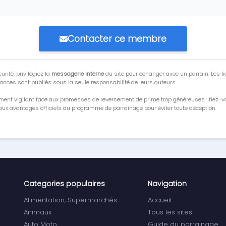
Contacter ce membre
urité, privilégiez la
messagerie interne
du site pour échanger avec un parrain. Les li
onces sont publiés sous la seule responsabilité de leurs auteurs.
ment vigilant face aux promesses de reversement de prime trop généreuses : fiez-
ux avantages officiels du programme de parrainage pour éviter toute déception.
Categories populaires
Navigation
Alimentation, Supermarchés
Accueil
Animaux
Tous les sites
Auto Moto
Guide du parrainage