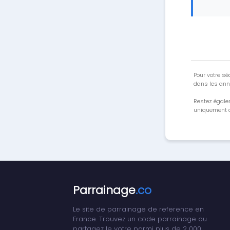
Pour votre séc
dans les ann
Restez égale
uniquement a
Parrainage
.co
Le site de parrainage de reference en
France. Trouvez un code parrainage ou
partagez le votre parmi plus de 2 000