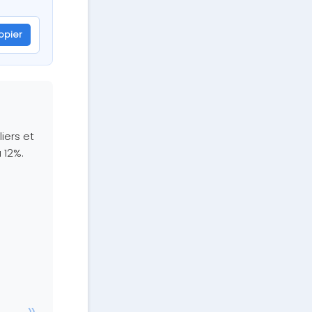
opier
59ICNT
iers et
 12%.