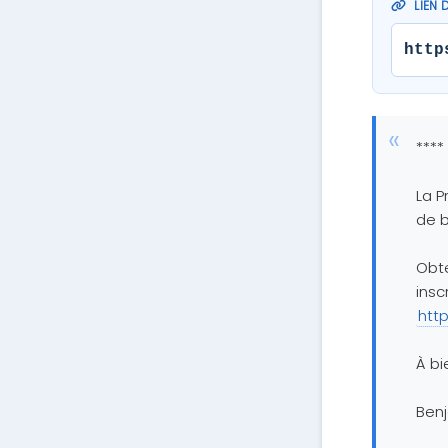
LIEN 
http
****
La P
de b
Obte
insc
htt
À bi
Ben