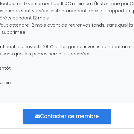
ffectuer un 1ᵉʳ versement de 100€ minimum (Instantané par C
es primes sont versées instantanément, mais ne rapportent
térêts pendant 12 mois
l faut attendre 12 mois avant de retirer vos fonds, sans quoi l
a supprimée
ntion, il faut investir 100€ et les garder investis pendant au m
 sans quoi les primes seront supprimées
entôt
jamin
Contacter ce membre