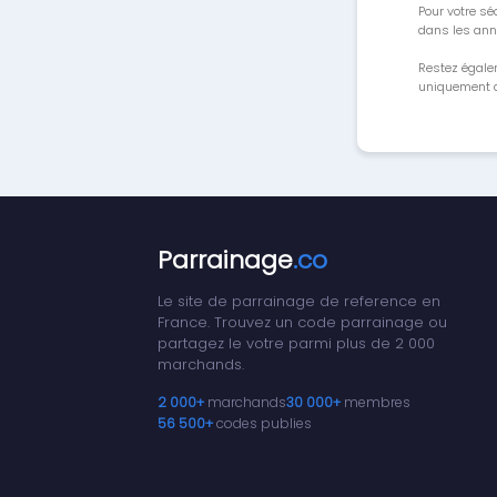
Pour votre séc
dans les ann
Restez égale
uniquement a
Parrainage
.co
Le site de parrainage de reference en
France. Trouvez un code parrainage ou
partagez le votre parmi plus de 2 000
marchands.
2 000+
marchands
30 000+
membres
56 500+
codes publies