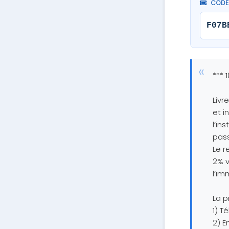
CODE 
F07B
*** 
Livr
et i
l’in
pass
Le r
2% v
l’im
La p
1) T
2) E