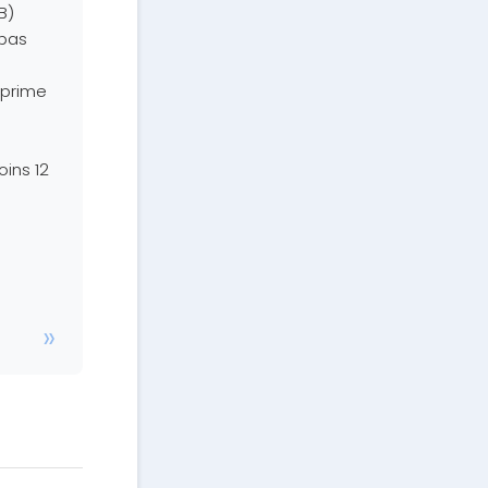
B)
 pas
a prime
oins 12