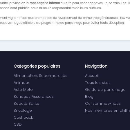
urité, privilégiez la
messagerie interne
du site pour échanger avec un parrain. Les li
onces sont publiés sous la seule responsabilité de leurs auteurs.
ment vigilant face aux promesses de reversement de prime trop généreuses : fiez-
ux avantages officiels du programme de parrainage pour éviter toute déception.
Categories populaires
Navigation
Alimentation, Supermarchés
Accueil
Animaux
Tous les sites
Auto Moto
Guide du parrainage
Banques Assurances
Blog
Beauté Santé
Qui sommes-nous
Bricolage
Nos membres en chiffr
Cashback
CBD