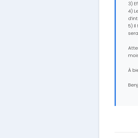
3) E
4) L
d’in
5) I
ser
Atte
mois
À bi
Ben