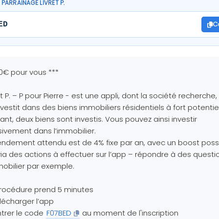
PARRAINAGE LIVRET P.
C
ED
10€ pour vous ***
et P. – P pour Pierre - est une appli, dont la société recherche
nvestit dans des biens immobiliers résidentiels à fort potentiel
stant, deux biens sont investis. Vous pouvez ainsi investir
ivement dans l’immobilier.
endement attendu est de 4% fixe par an, avec un boost poss
ia des actions à effectuer sur l’app – répondre à des questi
mobilier par exemple.
rocédure prend 5 minutes
élécharger l’app
ntrer le code
F07BED
au moment de l'inscription