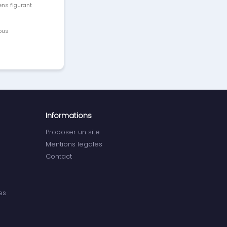
ens figurant
vous
Informations
Proposer un site
Mentions legales
Contact
es