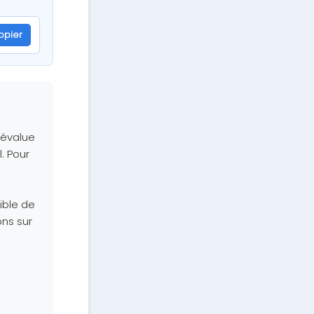
opier
, évalue
. Pour
ible de
ons sur