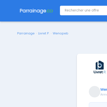
Parrainage
.co
Parrainage
›
Livret P.
›
Wenopeb
We
Ann