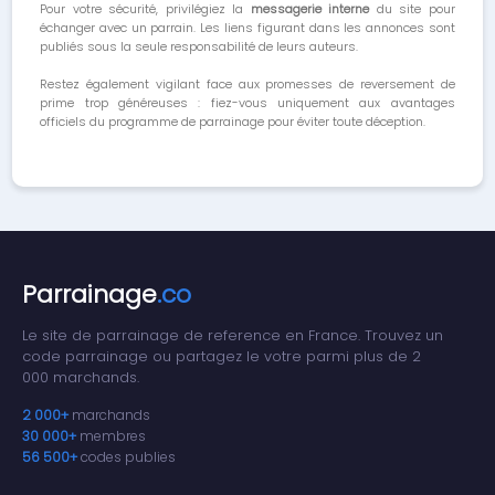
Pour votre sécurité, privilégiez la
messagerie interne
du site pour
échanger avec un parrain. Les liens figurant dans les annonces sont
publiés sous la seule responsabilité de leurs auteurs.
Restez également vigilant face aux promesses de reversement de
prime trop généreuses : fiez-vous uniquement aux avantages
officiels du programme de parrainage pour éviter toute déception.
Parrainage
.co
Le site de parrainage de reference en France. Trouvez un
code parrainage ou partagez le votre parmi plus de 2
000 marchands.
2 000+
marchands
30 000+
membres
56 500+
codes publies