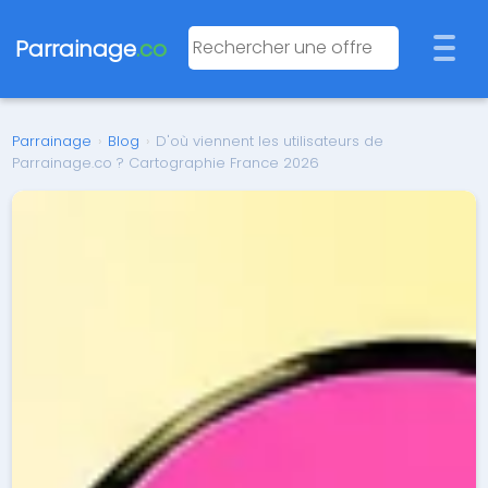
Parrainage
.co
Parrainage
›
Blog
›
D'où viennent les utilisateurs de
Parrainage.co ? Cartographie France 2026