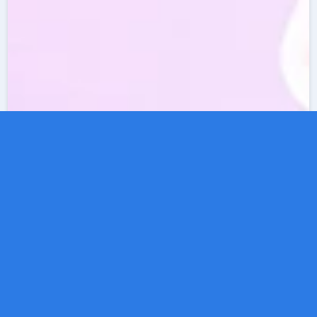
· Par
Guillaume
· 03/06/2026 ·
Mis à jour
Guide — Général
le 23/06/2026
· 2 min de lecture
Pour la première fois, nous publions une
cartographie de notre communauté. Sur les
90
derniers jours
, nous avons analysé la provenance
géographique des visiteurs de Parrainage.co,