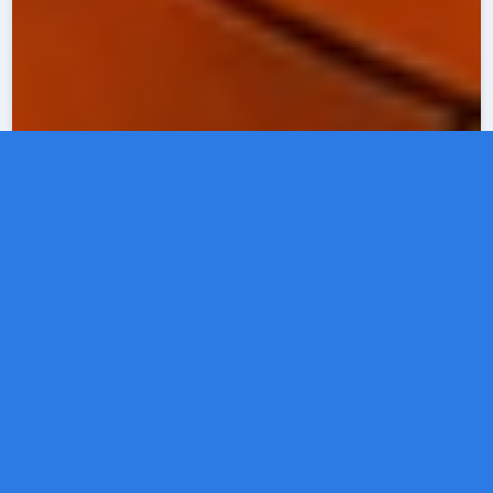
· Par
Guillaume
· 05/06/2026 · 10 min de
Guide — Sport
lecture
Avec plus de 600 clubs en France et des
abonnements à partir de 19,99 €/mois, Basic-Fit
s'est imposé comme la référence du fitness