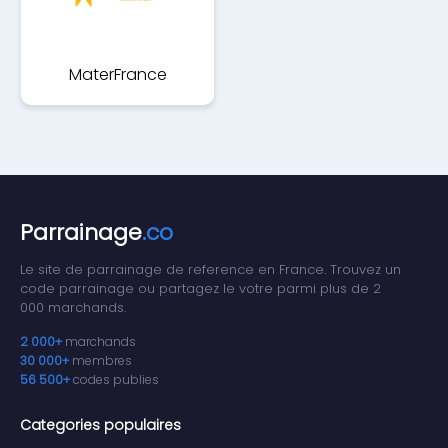
MaterFrance
Parrainage
.co
Le site de parrainage de reference en France. Trouvez un
code parrainage ou partagez le votre parmi plus de 2
000 marchands.
2 000+
marchands
30 000+
membres
56 500+
codes publies
Categories populaires