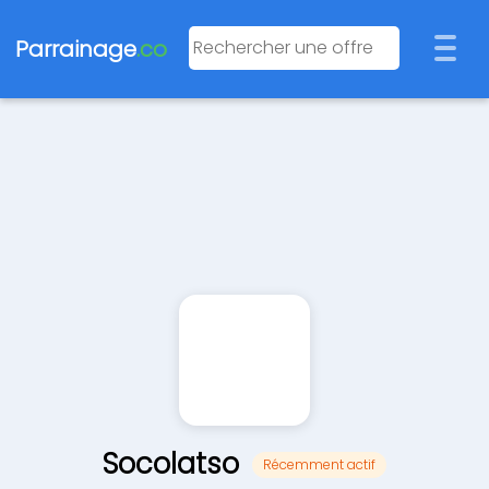
Parrainage
.co
Socolatso
Récemment actif