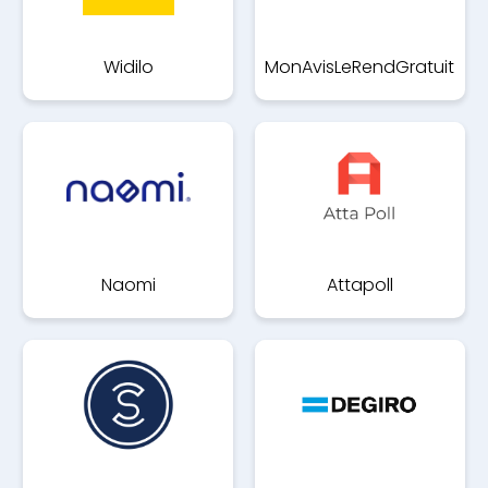
Widilo
MonAvisLeRendGratuit
Naomi
Attapoll