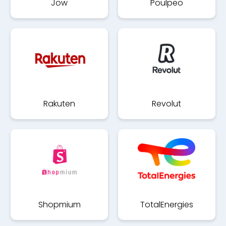
Jow
Poulpeo
Rakuten
Revolut
Shopmium
TotalEnergies