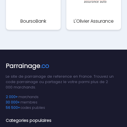
BoursoBank
L'Olivier Assurance
Parrainage
.co
Le site de parrainage de reference en France. Trouvez un
code parrainage ou partagez le votre parmi plus de 2
000 marchands.
2 000+
marchands
30 000+
membres
56 500+
codes publies
Categories populaires