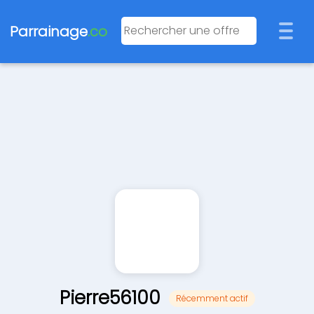
Parrainage
.co
Pierre56100
Récemment actif