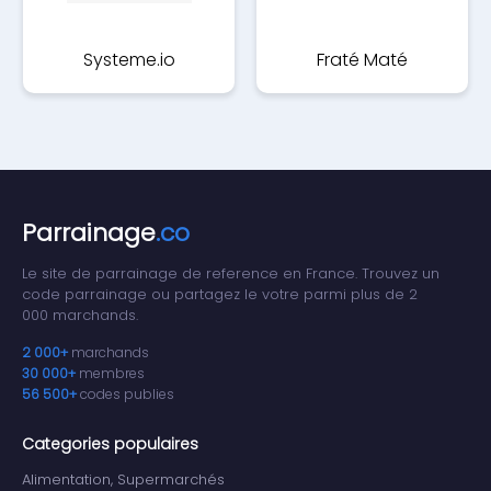
Systeme.io
Fraté Maté
Parrainage
.co
Le site de parrainage de reference en France. Trouvez un
code parrainage ou partagez le votre parmi plus de 2
000 marchands.
2 000+
marchands
30 000+
membres
56 500+
codes publies
Categories populaires
Alimentation, Supermarchés