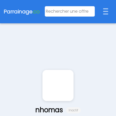
Parrainage
.co
nhomas
Inactif