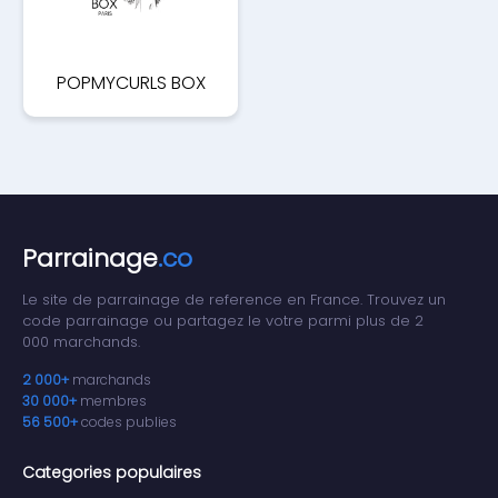
POPMYCURLS BOX
Parrainage
.co
Le site de parrainage de reference en France. Trouvez un
code parrainage ou partagez le votre parmi plus de 2
000 marchands.
2 000+
marchands
30 000+
membres
56 500+
codes publies
Categories populaires