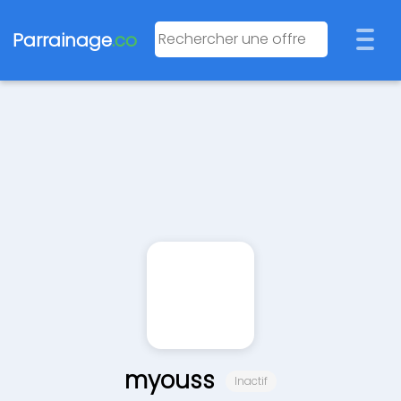
Parrainage
.co
myouss
Inactif