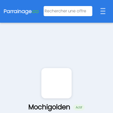
Parrainage
.co
Mochigolden
Actif