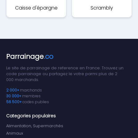
Caisse d'épargne
Scrambly
CEPAC
Parrainage
.co
Le site de parrainage de reference en France. Trouvez un
code parrainage ou partagez le votre parmi plus de 2
000 marchands.
2 000+
marchands
30 000+
membres
56 500+
codes publies
Categories populaires
Alimentation, Supermarchés
Animaux