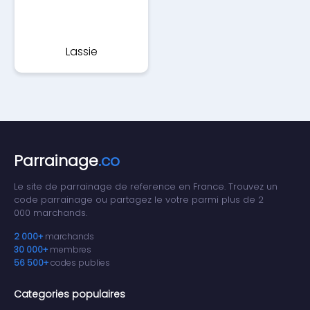
Lassie
Parrainage
.co
Le site de parrainage de reference en France. Trouvez un
code parrainage ou partagez le votre parmi plus de 2
000 marchands.
2 000+
marchands
30 000+
membres
56 500+
codes publies
Categories populaires