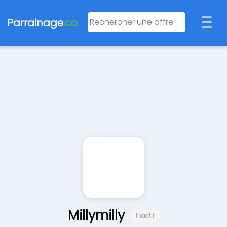
Parrainage
.co
Millymilly
Inactif