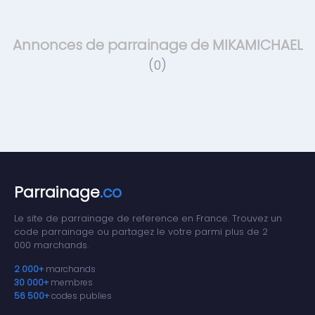
Annonces de parrainage de MIKAMICHAEL
(0)
Parrainage
.co
Le site de parrainage de reference en France. Trouvez un
code parrainage ou partagez le votre parmi plus de 2
000 marchands.
2 000+
marchands
30 000+
membres
56 500+
codes publies