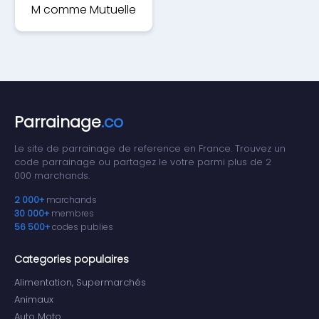
M comme Mutuelle
Parrainage
.co
Le site de parrainage de reference en France. Trouvez un
code parrainage ou partagez le votre parmi plus de 2
000 marchands.
2 000+
marchands
30 000+
membres
56 500+
codes publies
Categories populaires
Alimentation, Supermarchés
Animaux
Auto Moto