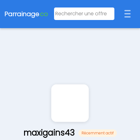
Parrainage
.co
maxigains43
Récemment actif