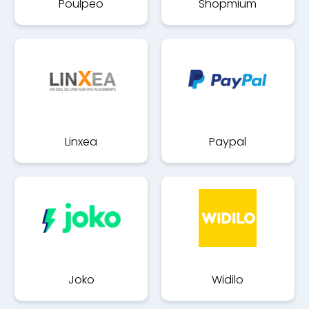
Poulpeo
Shopmium
Linxea
Paypal
Joko
Widilo