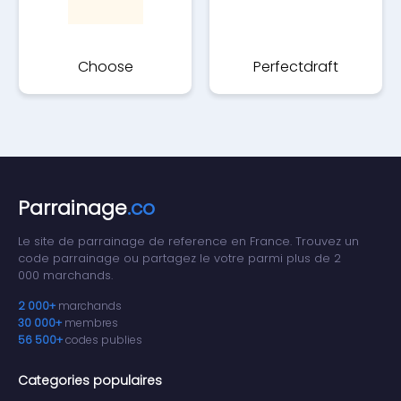
Choose
Perfectdraft
Parrainage
.co
Le site de parrainage de reference en France. Trouvez un
code parrainage ou partagez le votre parmi plus de 2
000 marchands.
2 000+
marchands
30 000+
membres
56 500+
codes publies
Categories populaires