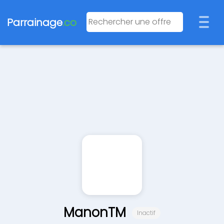
Parrainage
.co
ManonTM
Inactif