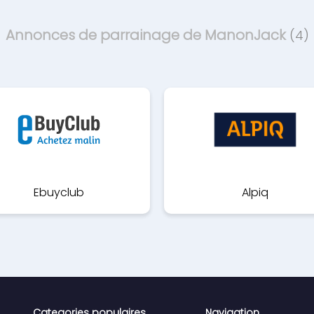
Annonces de parrainage de ManonJack
(4)
Ebuyclub
Alpiq
Categories populaires
Navigation