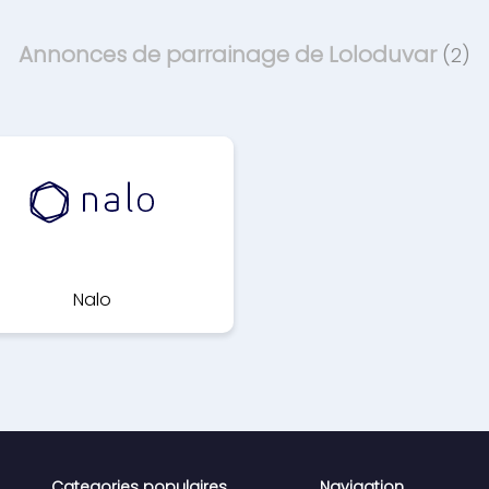
Annonces de parrainage de Loloduvar
(2)
Nalo
Categories populaires
Navigation