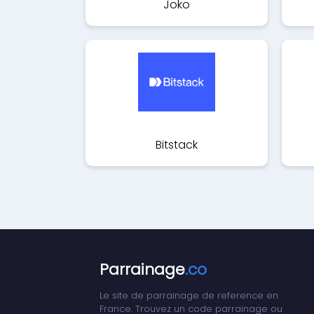
Joko
Bitstack
Parrainage
.co
Le site de parrainage de reference en
France. Trouvez un code parrainage ou