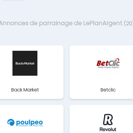
Annonces de parrainage de LePlanArgent
(20
Back Market
Betclic