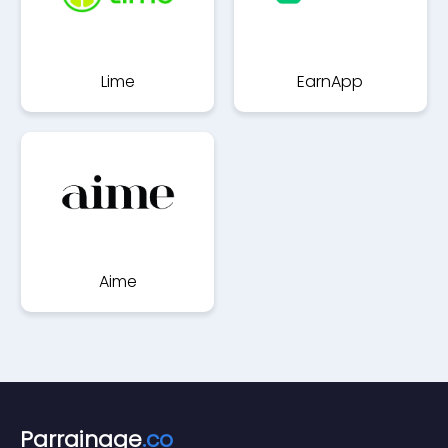
Lime
EarnApp
Aime
Parrainage
.co